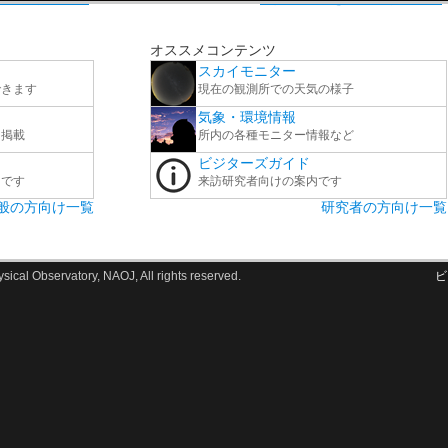
オススメコンテンツ
スカイモニター
できます
現在の観測所での天気の様子
気象・環境情報
を掲載
所内の各種モニター情報など
ビジターズガイド
ーです
来訪研究者向けの案内です
般の方向け一覧
研究者の方向け一覧
ical Observatory, NAOJ, All rights reserved.
ビ