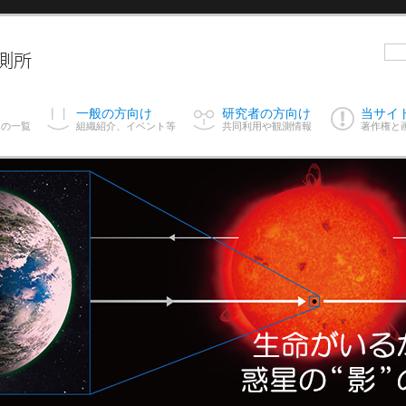
ス
一般の方向け
研究者の方向け
当サイ
スの一覧
組織紹介、イベント等
共同利用や観測情報
著作権と
1
2
3
4
<
>
研究者の方向け
らの公開･質問･
OAOニューズレターNo.10の
2018年03月30日
いて
発行について
岡山天体物理観
特設サイト「岡山天体物理観
2018年03月27日
公開
測所 全史」を公開
観測所は全国大
岡山天体物理観測所は全国大
2018年01月04日
完遂しました。
学共同利用を完遂しました。