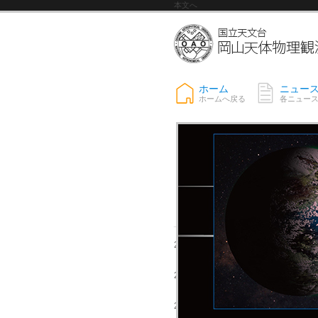
本文へ
ホーム
ニュー
ホームへ戻る
各ニュー
一般の方向け
2018年4月か
2018年03月31日
画像利用につ
特設サイト「
2018年03月27日
測所 全史」を
岡山天体物理
2018年01月04日
学共同利用を