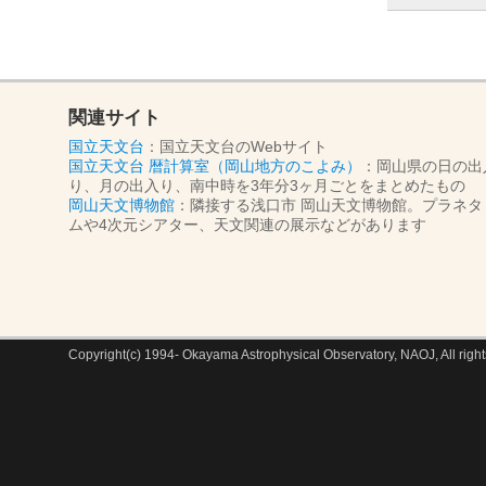
関連サイト
国立天文台
：国立天文台のWebサイト
国立天文台 暦計算室（岡山地方のこよみ）
：岡山県の日の出
り、月の出入り、南中時を3年分3ヶ月ごとをまとめたもの
岡山天文博物館
：隣接する浅口市 岡山天文博物館。プラネタ
ムや4次元シアター、天文関連の展示などがあります
Copyright(c) 1994- Okayama Astrophysical Observatory, NAOJ, All right